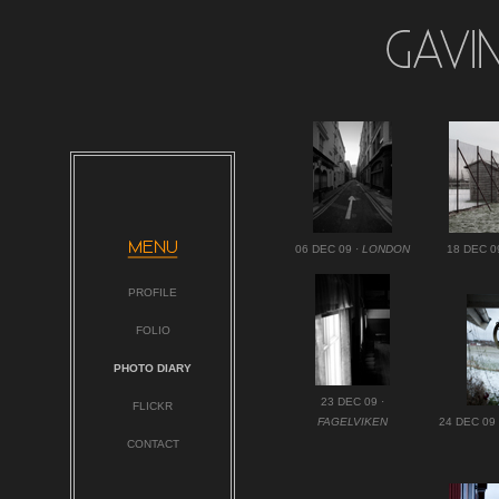
06 DEC 09 ·
LONDON
18 DEC 0
PROFILE
FOLIO
PHOTO DIARY
23 DEC 09 ·
FLICKR
FAGELVIKEN
24 DEC 09
CONTACT